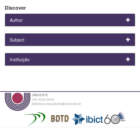
Discover
Author
Subject
Instituição
UNIOESTE
(45) 3220-3000
biblioteca.repositorio@unioeste.br