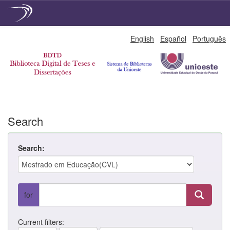
Skip
English
Español
Português
navigation
Search
Search:
for
Current filters: