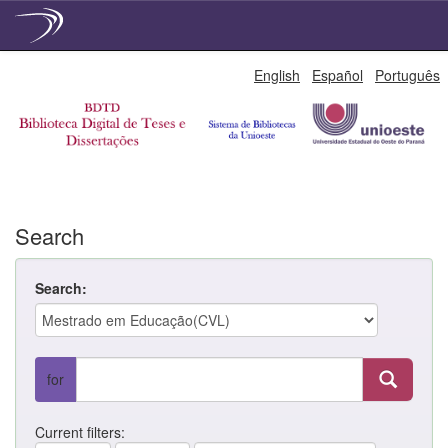
Skip
English
Español
Português
navigation
Search
Search:
for
Current filters: