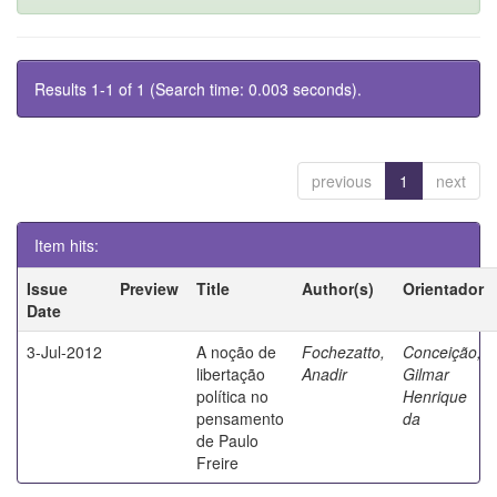
Results 1-1 of 1 (Search time: 0.003 seconds).
previous
1
next
Item hits:
Issue
Preview
Title
Author(s)
Orientador
Date
3-Jul-2012
A noção de
Fochezatto,
Conceição,
libertação
Anadir
Gilmar
política no
Henrique
pensamento
da
de Paulo
Freire