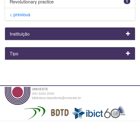
Revolutionary practice
1
< previous
Instituição
Tipo
UNIOESTE
(45) 3220-3000
biblioteca.repositorio@unioeste.br