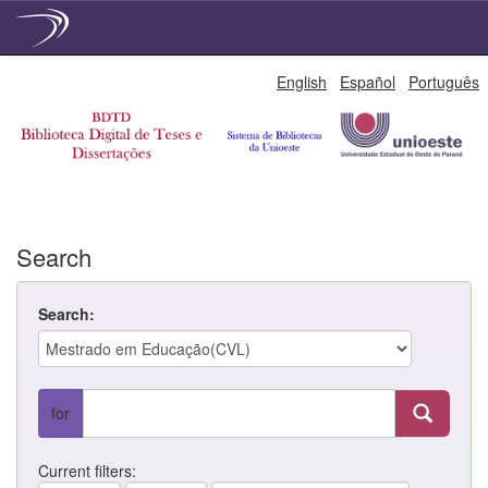
Skip
English
Español
Português
navigation
Search
Search:
for
Current filters: