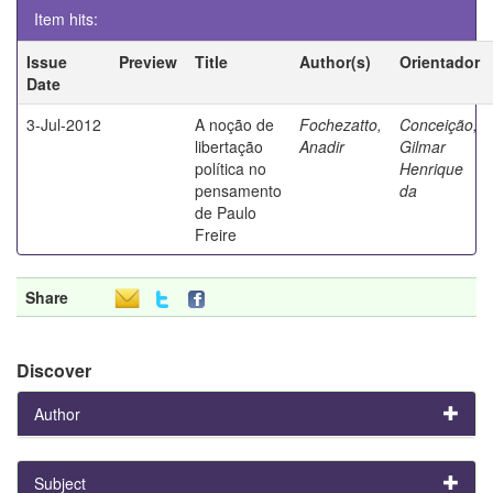
Item hits:
Issue
Preview
Title
Author(s)
Orientador
Date
3-Jul-2012
A noção de
Fochezatto,
Conceição,
libertação
Anadir
Gilmar
política no
Henrique
pensamento
da
de Paulo
Freire
Share
Discover
Author
Subject