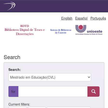
Skip
English
Español
Português
navigation
Search
Search:
for
Current filters: