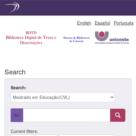
Skip
English
Español
Português
navigation
Search
Search:
for
Current filters: