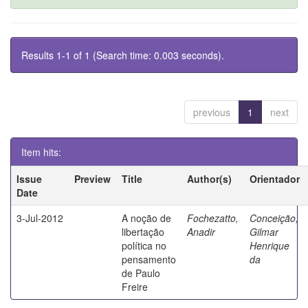
Results 1-1 of 1 (Search time: 0.003 seconds).
previous
1
next
Item hits:
Issue
Preview
Title
Author(s)
Orientador
Date
3-Jul-2012
A noção de
Fochezatto,
Conceição,
libertação
Anadir
Gilmar
política no
Henrique
pensamento
da
de Paulo
Freire