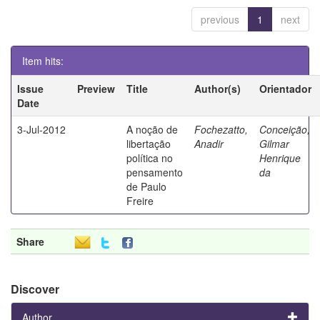
previous
1
next
Item hits:
Issue
Preview
Title
Author(s)
Orientador
Date
3-Jul-2012
A noção de
Fochezatto,
Conceição,
libertação
Anadir
Gilmar
política no
Henrique
pensamento
da
de Paulo
Freire
Share
Discover
Author