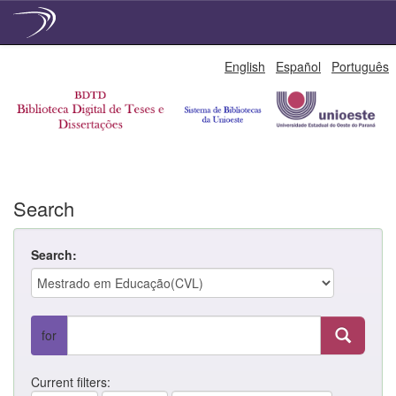
Skip
English
Español
Português
navigation
Search
Search:
for
Current filters: