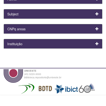
Subject
CNPq areas
Instituição
UNIOESTE
(45) 3220-3000
biblioteca.repositorio@unioeste.br