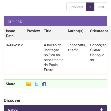
previous
1
next
Item hits:
Issue
Preview
Title
Author(s)
Orientador
Date
3-Jul-2012
A noção de
Fochezatto,
Conceição,
libertação
Anadir
Gilmar
política no
Henrique
pensamento
da
de Paulo
Freire
Share
Discover
Author