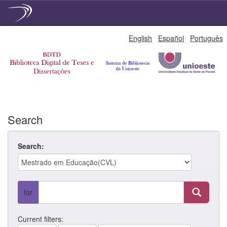
Skip
English
Español
Português
navigation
Search
Search:
for
Current filters: