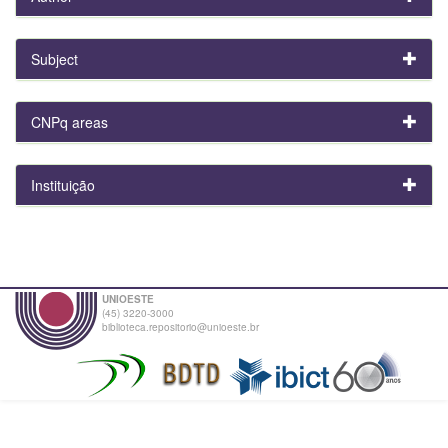
Subject
CNPq areas
Instituição
UNIOESTE
(45) 3220-3000
biblioteca.repositorio@unioeste.br