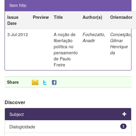
Item hits:
Issue
Preview
Title
Author(s)
Orientador
Date
3-Jul-2012
A noção de
Fochezatto,
Conceição,
libertação
Anadir
Gilmar
política no
Henrique
pensamento
da
de Paulo
Freire
Share
Discover
Subject
Dialogicidade
1