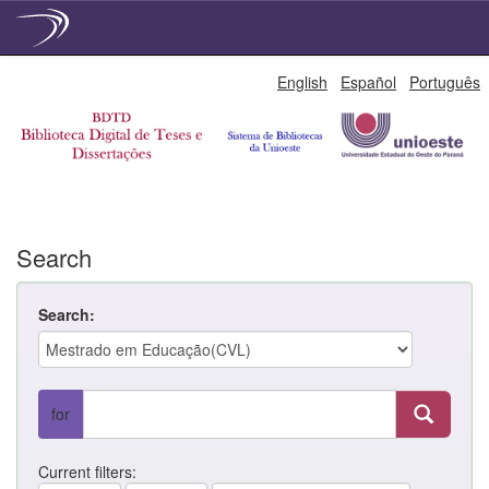
Skip
English
Español
Português
navigation
Search
Search:
for
Current filters: