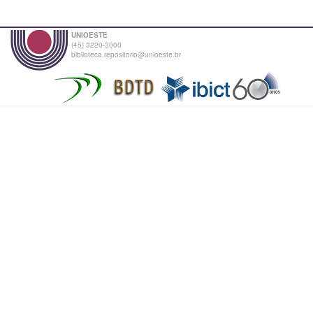
UNIOESTE
(45) 3220-3000
biblioteca.repositorio@unioeste.br