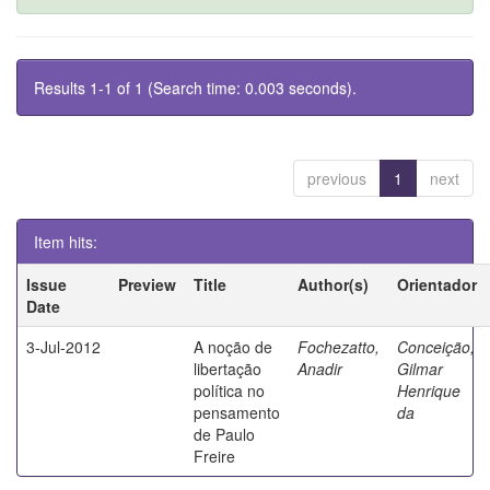
Results 1-1 of 1 (Search time: 0.003 seconds).
previous
1
next
Item hits:
Issue
Preview
Title
Author(s)
Orientador
Date
3-Jul-2012
A noção de
Fochezatto,
Conceição,
libertação
Anadir
Gilmar
política no
Henrique
pensamento
da
de Paulo
Freire