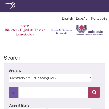
Skip
English
Español
Português
navigation
Search
Search:
for
Current filters: