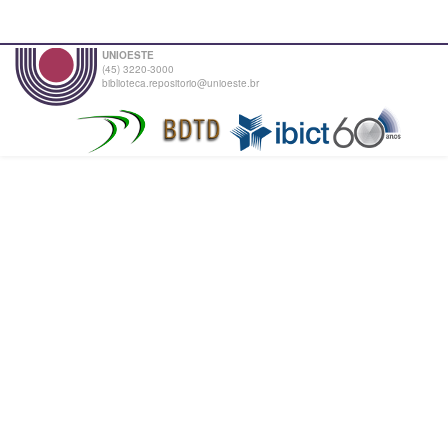
UNIOESTE
(45) 3220-3000
biblioteca.repositorio@unioeste.br