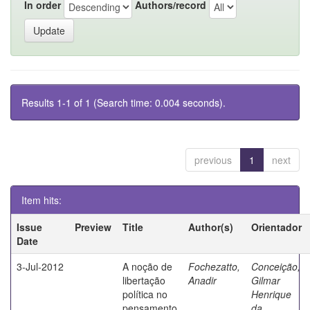
In order
Authors/record
Results 1-1 of 1 (Search time: 0.004 seconds).
previous
1
next
Item hits:
Issue
Preview
Title
Author(s)
Orientador
Date
3-Jul-2012
A noção de
Fochezatto,
Conceição,
libertação
Anadir
Gilmar
política no
Henrique
pensamento
da