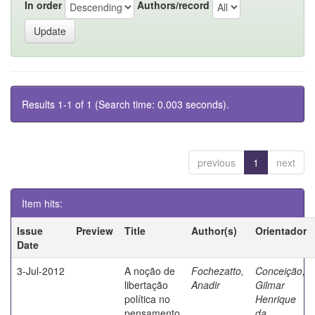
In order
Authors/record
Results 1-1 of 1 (Search time: 0.003 seconds).
previous
1
next
Item hits:
Issue
Preview
Title
Author(s)
Orientador
Date
3-Jul-2012
A noção de
Fochezatto,
Conceição,
libertação
Anadir
Gilmar
política no
Henrique
pensamento
da