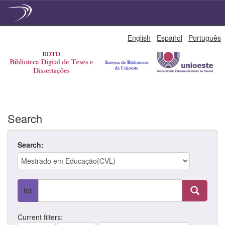
Skip
English
Español
Português
navigation
Search
Search:
for
Current filters: