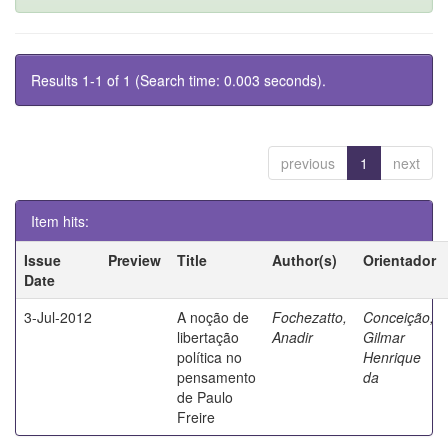
Results 1-1 of 1 (Search time: 0.003 seconds).
previous
1
next
Item hits:
Issue
Preview
Title
Author(s)
Orientador
Date
3-Jul-2012
A noção de
Fochezatto,
Conceição,
libertação
Anadir
Gilmar
política no
Henrique
pensamento
da
de Paulo
Freire