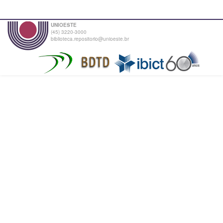
UNIOESTE
(45) 3220-3000
biblioteca.repositorio@unioeste.br