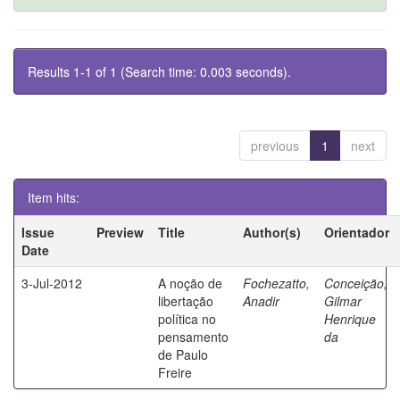
Results 1-1 of 1 (Search time: 0.003 seconds).
previous
1
next
Item hits:
Issue
Preview
Title
Author(s)
Orientador
Date
3-Jul-2012
A noção de
Fochezatto,
Conceição,
libertação
Anadir
Gilmar
política no
Henrique
pensamento
da
de Paulo
Freire