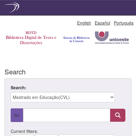
Skip
English
Español
Português
navigation
Search
Search:
for
Current filters: