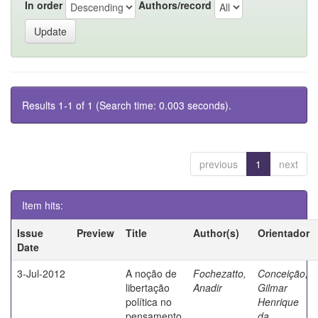
In order
Authors/record
Results 1-1 of 1 (Search time: 0.003 seconds).
previous
1
next
Item hits:
Issue
Preview
Title
Author(s)
Orientador
Date
3-Jul-2012
A noção de
Fochezatto,
Conceição,
libertação
Anadir
Gilmar
política no
Henrique
pensamento
da