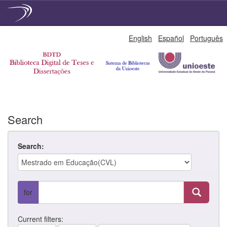
Skip
English
Español
Português
navigation
Search
Search:
for
Current filters: