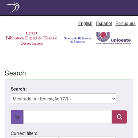
Skip
English
Español
Português
navigation
Search
Search:
for
Current filters: