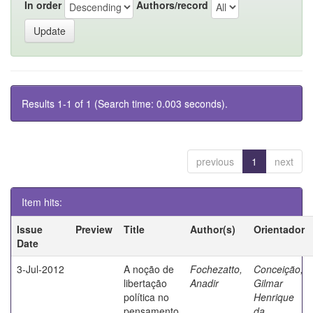
In order
Authors/record
Results 1-1 of 1 (Search time: 0.003 seconds).
previous
1
next
Item hits:
Issue
Preview
Title
Author(s)
Orientador
Date
3-Jul-2012
A noção de
Fochezatto,
Conceição,
libertação
Anadir
Gilmar
política no
Henrique
pensamento
da