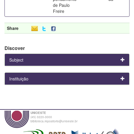
de Paulo
Freire
Share
Discover
Subject
Instituição
UNIOESTE
(45) 3220-3000
biblioteca.repositorio@unioeste.br