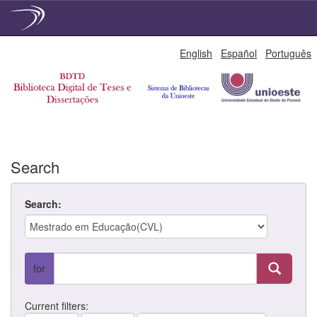
Skip
English
Español
Português
navigation
Search
Search:
for
Current filters: