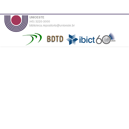
UNIOESTE
(45) 3220-3000
biblioteca.repositorio@unioeste.br