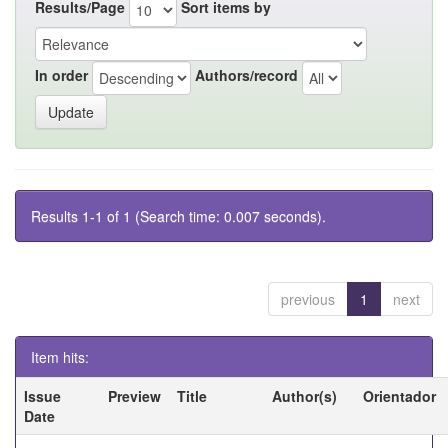
Results/Page
Sort items by
In order
Authors/record
Results 1-1 of 1 (Search time: 0.007 seconds).
previous
1
next
Item hits:
Issue
Preview
Title
Author(s)
Orientador
Date