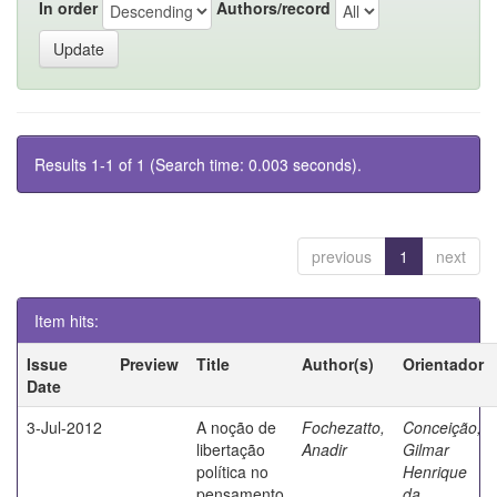
In order
Authors/record
Results 1-1 of 1 (Search time: 0.003 seconds).
previous
1
next
Item hits:
Issue
Preview
Title
Author(s)
Orientador
Date
3-Jul-2012
A noção de
Fochezatto,
Conceição,
libertação
Anadir
Gilmar
política no
Henrique
pensamento
da