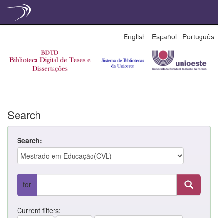
Skip
English
Español
Português
navigation
Search
Search:
for
Current filters: