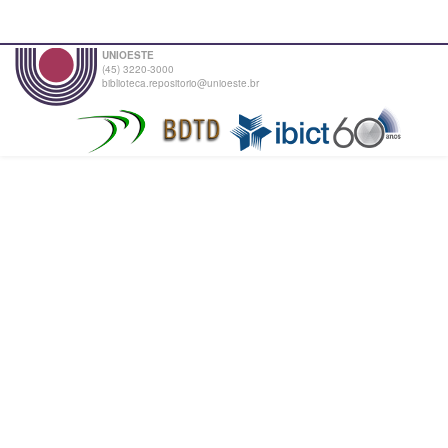
UNIOESTE
(45) 3220-3000
biblioteca.repositorio@unioeste.br