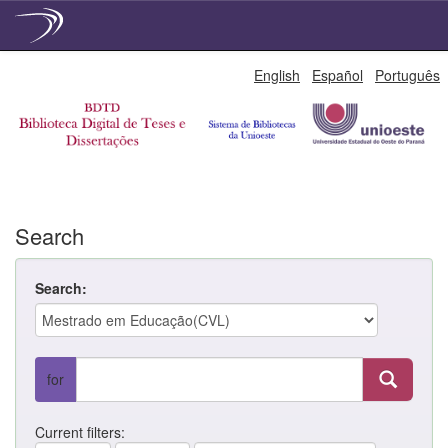
Skip
English
Español
Português
navigation
Search
Search:
for
Current filters: