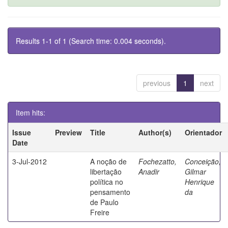
Results 1-1 of 1 (Search time: 0.004 seconds).
previous
1
next
Item hits:
Issue
Preview
Title
Author(s)
Orientador
Date
3-Jul-2012
A noção de
Fochezatto,
Conceição,
libertação
Anadir
Gilmar
política no
Henrique
pensamento
da
de Paulo
Freire