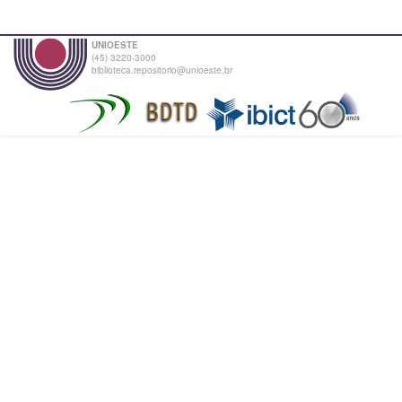
UNIOESTE
(45) 3220-3000
biblioteca.repositorio@unioeste.br