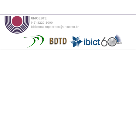
UNIOESTE
(45) 3220-3000
biblioteca.repositorio@unioeste.br