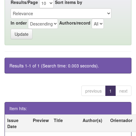
Results/Page
Sort items by
In order
Authors/record
Results 1-1 of 1 (Search time: 0.003 seconds).
previous
1
next
Item hits:
Issue
Preview
Title
Author(s)
Orientador
Date