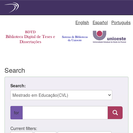
Skip
English
Español
Português
navigation
Search
Search:
for
Current filters: