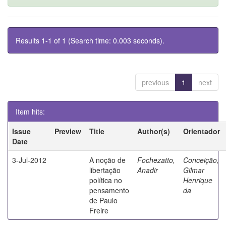
Results 1-1 of 1 (Search time: 0.003 seconds).
previous
1
next
Item hits:
Issue
Preview
Title
Author(s)
Orientador
Date
3-Jul-2012
A noção de
Fochezatto,
Conceição,
libertação
Anadir
Gilmar
política no
Henrique
pensamento
da
de Paulo
Freire