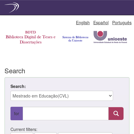
Skip
English
Español
Português
navigation
Search
Search:
for
Current filters: