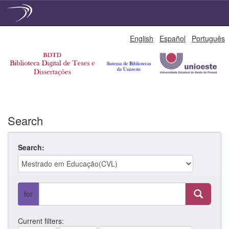
Skip
English
Español
Português
navigation
Search
Search:
for
Current filters: