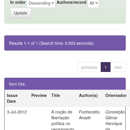
In order
Authors/record
Results 1-1 of 1 (Search time: 0.003 seconds).
previous
1
next
Item hits:
Issue
Preview
Title
Author(s)
Orientador
Date
3-Jul-2012
A noção de
Fochezatto,
Conceição,
libertação
Anadir
Gilmar
política no
Henrique
pensamento
da