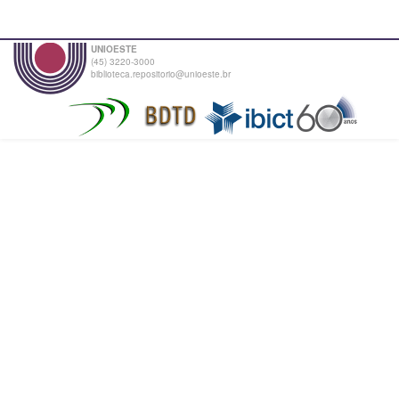
UNIOESTE
(45) 3220-3000
biblioteca.repositorio@unioeste.br