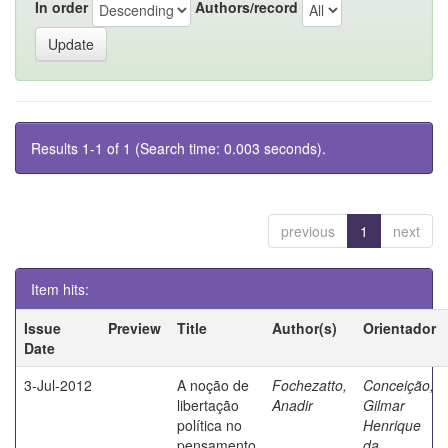
In order
Authors/record
Results 1-1 of 1 (Search time: 0.003 seconds).
previous
1
next
Item hits:
Issue
Preview
Title
Author(s)
Orientador
Date
3-Jul-2012
A noção de
Fochezatto,
Conceição,
libertação
Anadir
Gilmar
política no
Henrique
pensamento
da