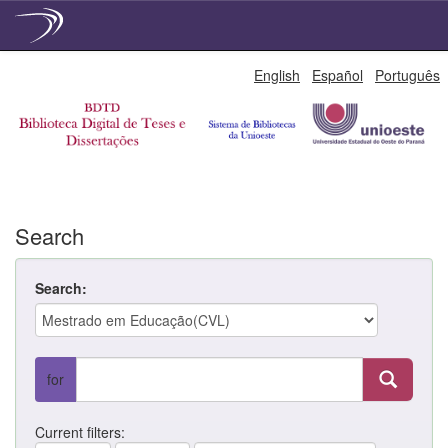
Skip
English
Español
Português
navigation
Search
Search:
for
Current filters: