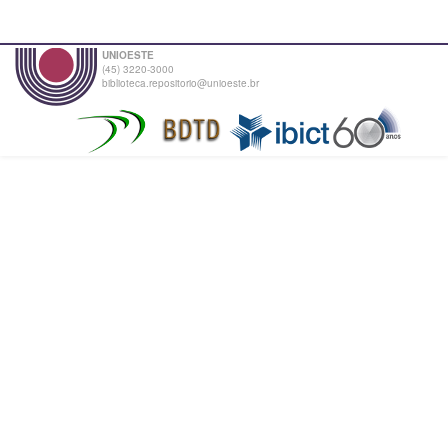
UNIOESTE
(45) 3220-3000
biblioteca.repositorio@unioeste.br