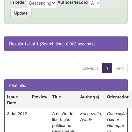
In order
Authors/record
Results 1-1 of 1 (Search time: 0.003 seconds).
previous
1
next
Item hits:
Issue
Preview
Title
Author(s)
Orientador
Date
3-Jul-2012
A noção de
Fochezatto,
Conceição,
libertação
Anadir
Gilmar
política no
Henrique
pensamento
da