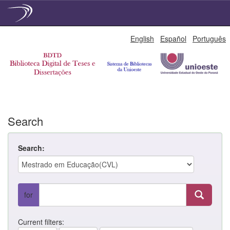
Skip
English
Español
Português
navigation
Search
Search:
for
Current filters: