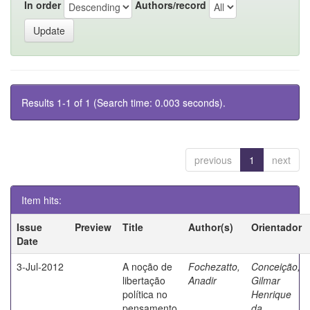
In order
Authors/record
Results 1-1 of 1 (Search time: 0.003 seconds).
previous
1
next
Item hits:
Issue
Preview
Title
Author(s)
Orientador
Date
3-Jul-2012
A noção de
Fochezatto,
Conceição,
libertação
Anadir
Gilmar
política no
Henrique
pensamento
da