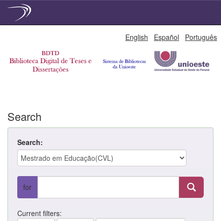
Skip
English
Español
Português
navigation
Search
Search:
for
Current filters: