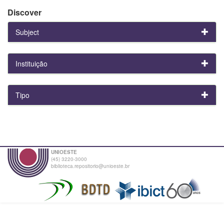
Discover
Subject
Instituição
Tipo
UNIOESTE
(45) 3220-3000
biblioteca.repositorio@unioeste.br