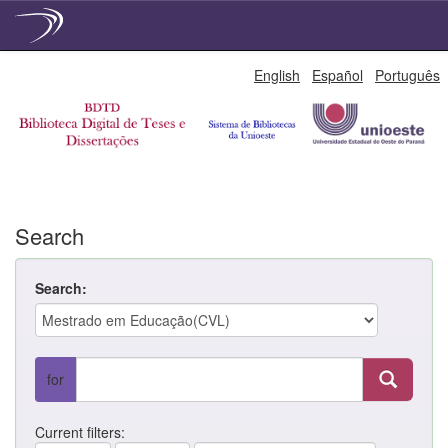
Skip
English
Español
Português
navigation
Search
Search:
for
Current filters: