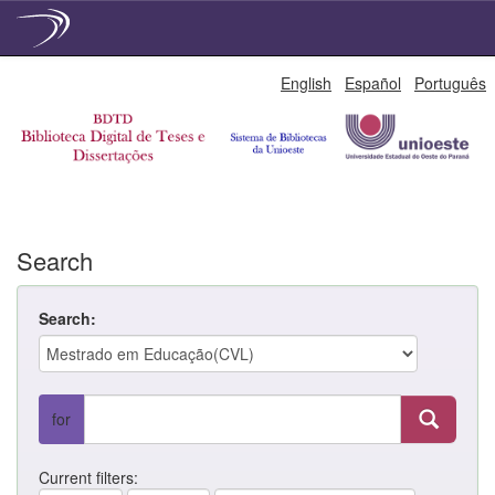
Skip
English
Español
Português
navigation
Search
Search:
for
Current filters: