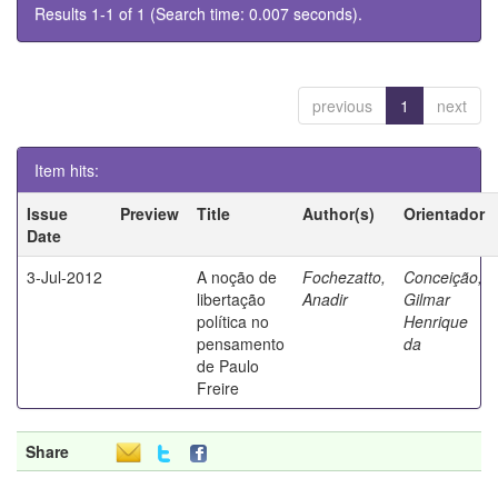
Results 1-1 of 1 (Search time: 0.007 seconds).
previous
1
next
Item hits:
Issue
Preview
Title
Author(s)
Orientador
Date
3-Jul-2012
A noção de
Fochezatto,
Conceição,
libertação
Anadir
Gilmar
política no
Henrique
pensamento
da
de Paulo
Freire
Share