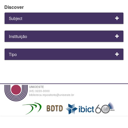
Discover
Subject
Instituição
Tipo
UNIOESTE
(45) 3220-3000
biblioteca.repositorio@unioeste.br