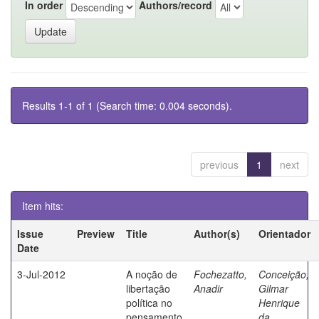
In order
Authors/record
Results 1-1 of 1 (Search time: 0.004 seconds).
previous
1
next
Item hits:
Issue
Preview
Title
Author(s)
Orientador
Date
3-Jul-2012
A noção de
Fochezatto,
Conceição,
libertação
Anadir
Gilmar
política no
Henrique
pensamento
da