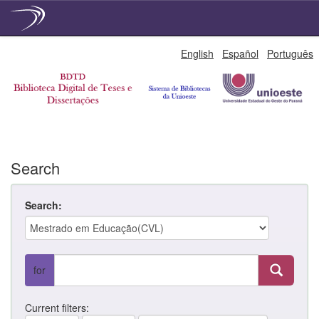
Skip
English
Español
Português
navigation
Search
Search:
for
Current filters: