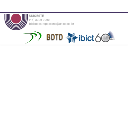
UNIOESTE
(45) 3220-3000
biblioteca.repositorio@unioeste.br