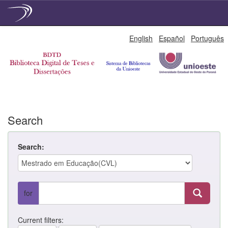
Skip
English
Español
Português
navigation
Search
Search:
for
Current filters: