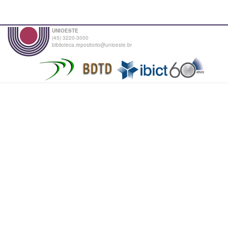
UNIOESTE
(45) 3220-3000
biblioteca.repositorio@unioeste.br