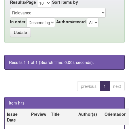
Results/Page
Sort items by
In order
Authors/record
Results 1-1 of 1 (Search time: 0.004 seconds).
previous
1
next
Item hits:
Issue
Preview
Title
Author(s)
Orientador
Date