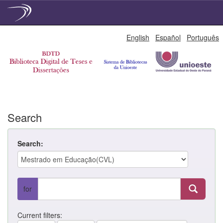
Skip
English
Español
Português
navigation
Search
Search:
for
Current filters: