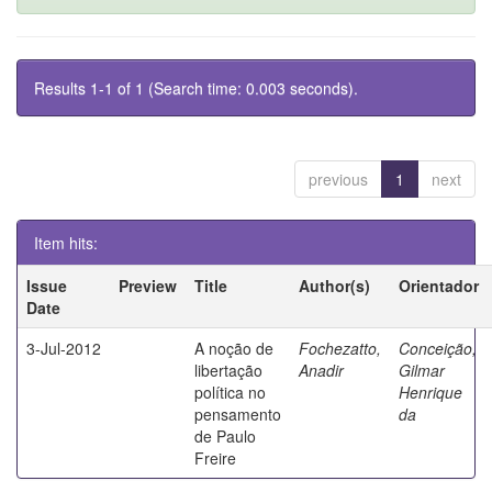
Results 1-1 of 1 (Search time: 0.003 seconds).
previous
1
next
Item hits:
Issue
Preview
Title
Author(s)
Orientador
Date
3-Jul-2012
A noção de
Fochezatto,
Conceição,
libertação
Anadir
Gilmar
política no
Henrique
pensamento
da
de Paulo
Freire