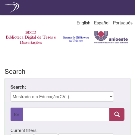
Skip
English
Español
Português
navigation
Search
Search:
for
Current filters: