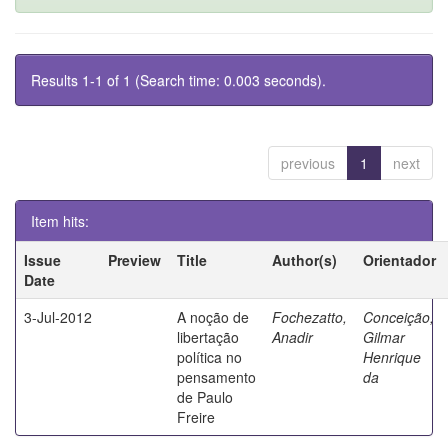
Results 1-1 of 1 (Search time: 0.003 seconds).
previous
1
next
Item hits:
Issue
Preview
Title
Author(s)
Orientador
Date
3-Jul-2012
A noção de
Fochezatto,
Conceição,
libertação
Anadir
Gilmar
política no
Henrique
pensamento
da
de Paulo
Freire