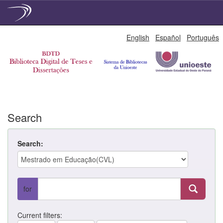
Skip
English
Español
Português
navigation
Search
Search:
for
Current filters: