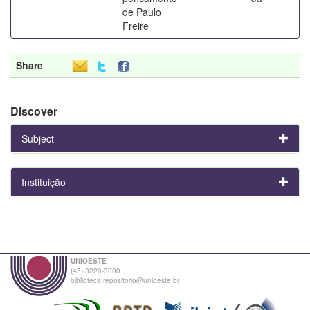
de Paulo
Freire
Share
Discover
Subject
Instituição
UNIOESTE
(45) 3220-3000
biblioteca.repositorio@unioeste.br