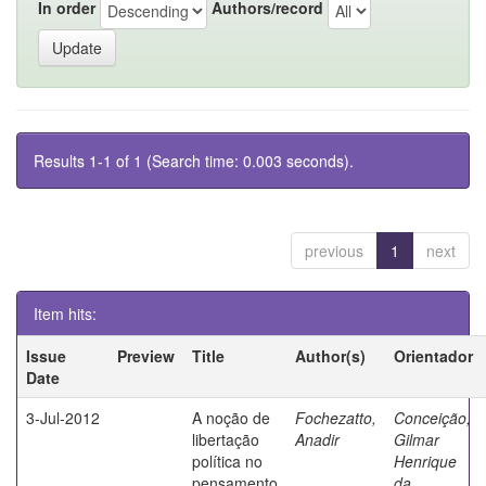
In order
Authors/record
Results 1-1 of 1 (Search time: 0.003 seconds).
previous
1
next
Item hits:
Issue
Preview
Title
Author(s)
Orientador
Date
3-Jul-2012
A noção de
Fochezatto,
Conceição,
libertação
Anadir
Gilmar
política no
Henrique
pensamento
da