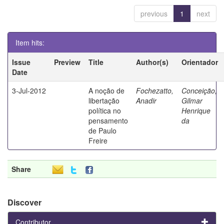
previous
1
next
Item hits:
Issue
Preview
Title
Author(s)
Orientador
Date
3-Jul-2012
A noção de
Fochezatto,
Conceição,
libertação
Anadir
Gilmar
política no
Henrique
pensamento
da
de Paulo
Freire
Share
Discover
Contributor