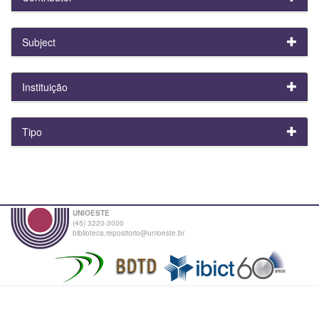
Subject
Instituição
Tipo
UNIOESTE
(45) 3220-3000
biblioteca.repositorio@unioeste.br