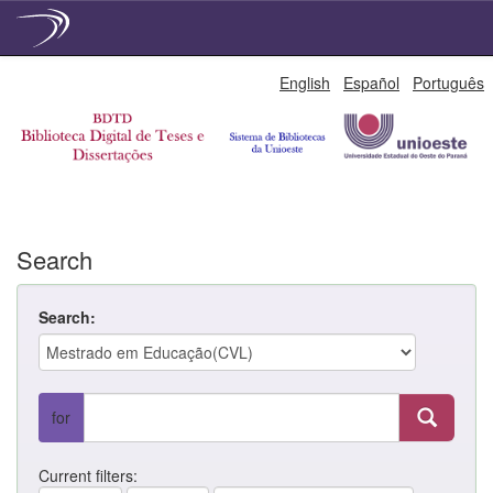
Skip
English
Español
Português
navigation
Search
Search:
for
Current filters: