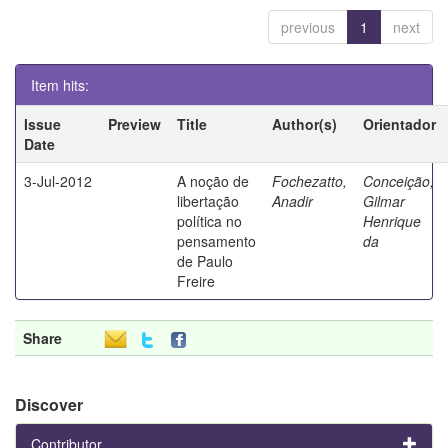
previous
1
next
Item hits:
Issue
Preview
Title
Author(s)
Orientador
Date
3-Jul-2012
A noção de
Fochezatto,
Conceição,
libertação
Anadir
Gilmar
política no
Henrique
pensamento
da
de Paulo
Freire
Share
Discover
Contributor