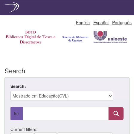
Skip
English
Español
Português
navigation
Search
Search:
for
Current filters: