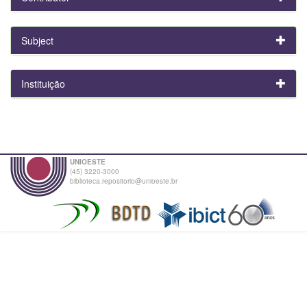
Subject
Instituição
UNIOESTE
(45) 3220-3000
biblioteca.repositorio@unioeste.br