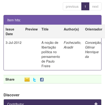
previous
1
next
Item hits:
Issue
Preview
Title
Author(s)
Orientador
Date
3-Jul-2012
A noção de
Fochezatto,
Conceição,
libertação
Anadir
Gilmar
política no
Henrique
pensamento
da
de Paulo
Freire
Share
Discover
Contributor