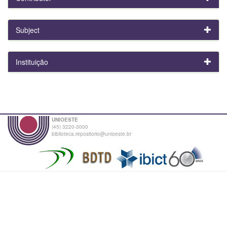
Subject
Instituição
UNIOESTE
(45) 3220-3000
biblioteca.repositorio@unioeste.br