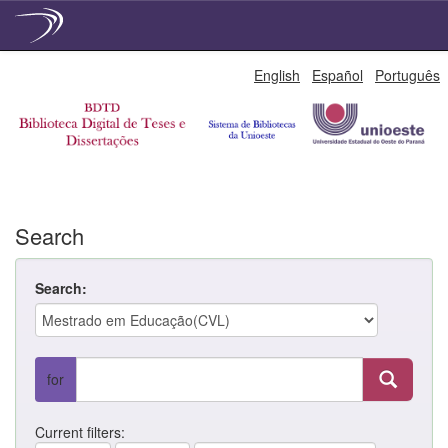
Skip
English
Español
Português
navigation
Search
Search:
for
Current filters: