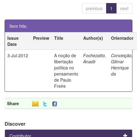
previous
1
next
Item hits:
Issue
Preview
Title
Author(s)
Orientador
Date
3-Jul-2012
A noção de
Fochezatto,
Conceição,
libertação
Anadir
Gilmar
política no
Henrique
pensamento
da
de Paulo
Freire
Share
Discover
Contributor