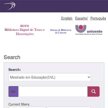
Skip
English
Español
Português
navigation
Search
Search:
for
Current filters: