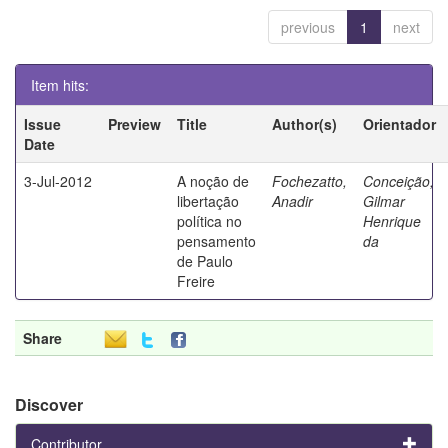
previous
1
next
Item hits:
Issue
Preview
Title
Author(s)
Orientador
Date
3-Jul-2012
A noção de
Fochezatto,
Conceição,
libertação
Anadir
Gilmar
política no
Henrique
pensamento
da
de Paulo
Freire
Share
Discover
Contributor