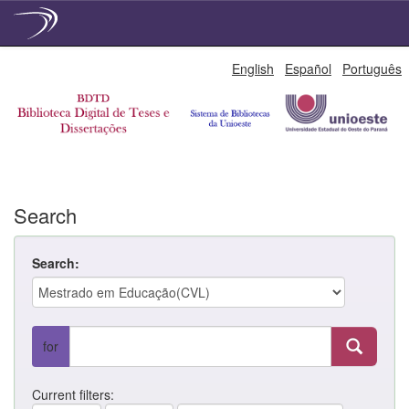
Skip
English
Español
Português
navigation
Search
Search:
for
Current filters: