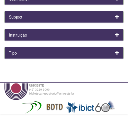
Subject
Instituição
Tipo
UNIOESTE
(45) 3220-3000
biblioteca.repositorio@unioeste.br