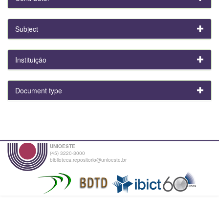
Subject
Instituição
Document type
UNIOESTE
(45) 3220-3000
biblioteca.repositorio@unioeste.br