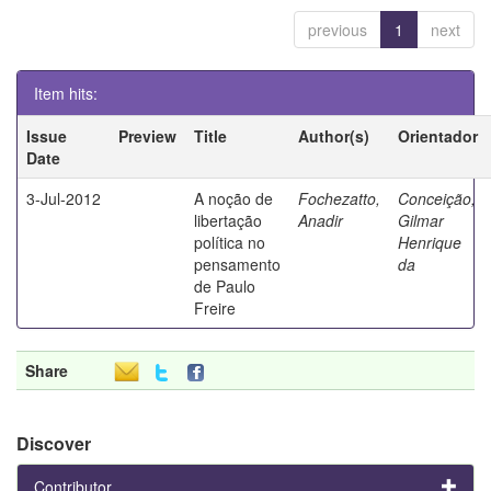
previous
1
next
Item hits:
Issue
Preview
Title
Author(s)
Orientador
Date
3-Jul-2012
A noção de
Fochezatto,
Conceição,
libertação
Anadir
Gilmar
política no
Henrique
pensamento
da
de Paulo
Freire
Share
Discover
Contributor