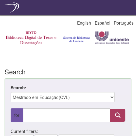
Skip
English
Español
Português
navigation
Search
Search:
for
Current filters: