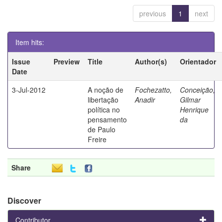
previous
1
next
Item hits:
Issue
Preview
Title
Author(s)
Orientador
Date
3-Jul-2012
A noção de
Fochezatto,
Conceição,
libertação
Anadir
Gilmar
política no
Henrique
pensamento
da
de Paulo
Freire
Share
Discover
Contributor