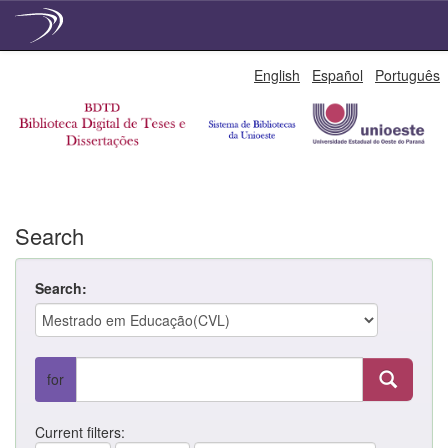
Skip
English
Español
Português
navigation
Search
Search:
for
Current filters: