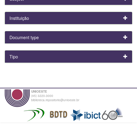
Instituição
Document type
Tipo
UNIOESTE
(45) 3220-3000
biblioteca.repositorio@unioeste.br