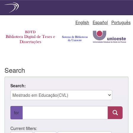
Skip
English
Español
Português
navigation
Search
Search:
for
Current filters: