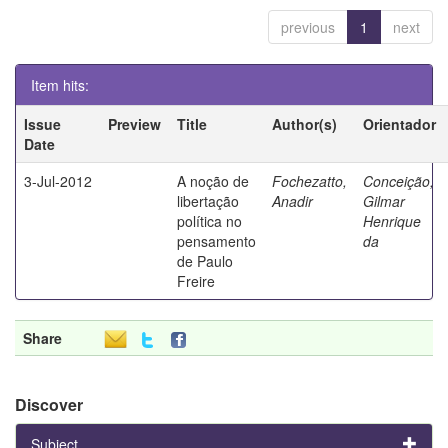
previous
1
next
Item hits:
Issue
Preview
Title
Author(s)
Orientador
Date
3-Jul-2012
A noção de
Fochezatto,
Conceição,
libertação
Anadir
Gilmar
política no
Henrique
pensamento
da
de Paulo
Freire
Share
Discover
Subject