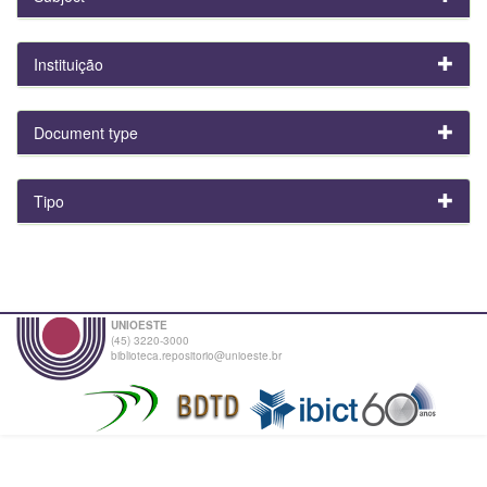
Instituição
Document type
Tipo
UNIOESTE
(45) 3220-3000
biblioteca.repositorio@unioeste.br