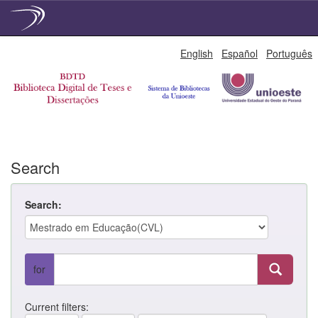
Skip
English
Español
Português
navigation
Search
Search:
for
Current filters: