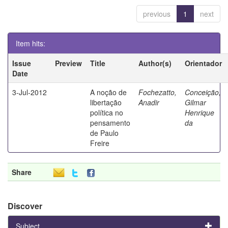
previous
1
next
Item hits:
Issue
Preview
Title
Author(s)
Orientador
Date
3-Jul-2012
A noção de
Fochezatto,
Conceição,
libertação
Anadir
Gilmar
política no
Henrique
pensamento
da
de Paulo
Freire
Share
Discover
Subject