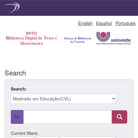
Skip
English
Español
Português
navigation
Search
Search:
for
Current filters: