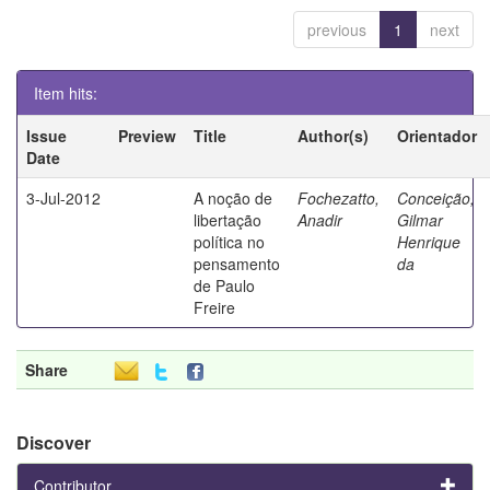
previous
1
next
Item hits:
Issue
Preview
Title
Author(s)
Orientador
Date
3-Jul-2012
A noção de
Fochezatto,
Conceição,
libertação
Anadir
Gilmar
política no
Henrique
pensamento
da
de Paulo
Freire
Share
Discover
Contributor