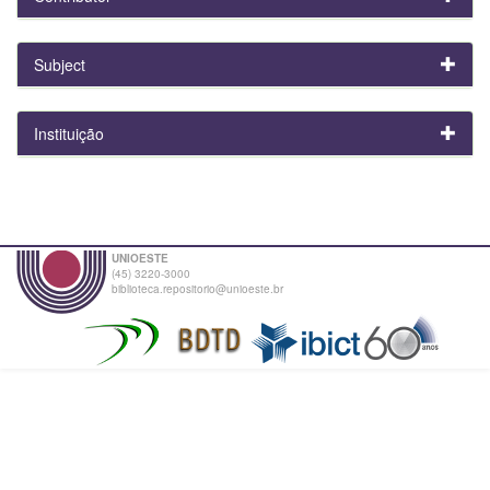
Subject
Instituição
UNIOESTE
(45) 3220-3000
biblioteca.repositorio@unioeste.br