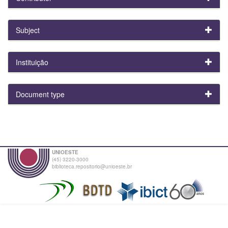
Subject
Instituição
Document type
UNIOESTE
(45) 3220-3000
biblioteca.repositorio@unioeste.br