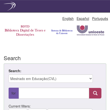
Skip
English
Español
Português
navigation
Search
Search:
for
Current filters: