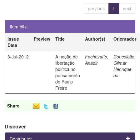
previous
1
next
Item hits:
Issue
Preview
Title
Author(s)
Orientador
Date
3-Jul-2012
A noção de
Fochezatto,
Conceição,
libertação
Anadir
Gilmar
política no
Henrique
pensamento
da
de Paulo
Freire
Share
Discover
Contributor