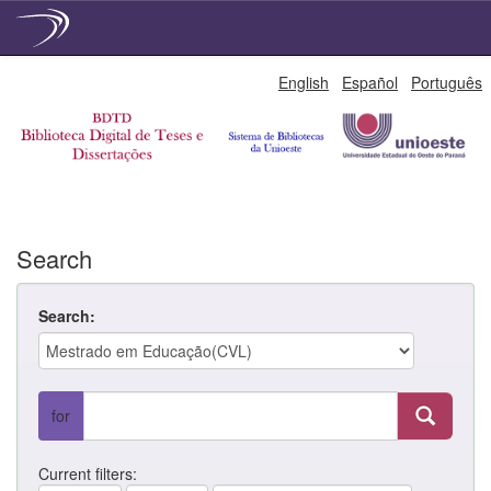
Skip
English
Español
Português
navigation
Search
Search:
for
Current filters: