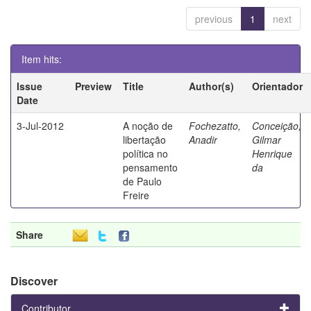
previous
1
next
Item hits:
Issue
Preview
Title
Author(s)
Orientador
Date
3-Jul-2012
A noção de
Fochezatto,
Conceição,
libertação
Anadir
Gilmar
política no
Henrique
pensamento
da
de Paulo
Freire
Share
Discover
Contributor