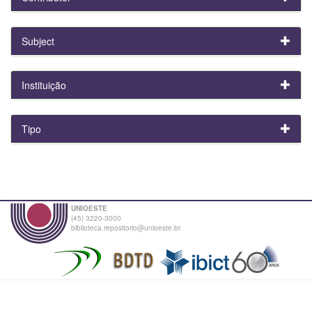
Subject
Instituição
Tipo
UNIOESTE
(45) 3220-3000
biblioteca.repositorio@unioeste.br