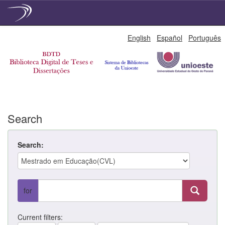
Skip
English
Español
Português
navigation
Search
Search:
for
Current filters: