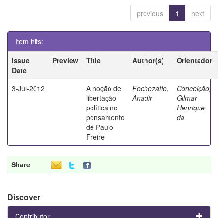
previous
1
next
Item hits:
Issue
Preview
Title
Author(s)
Orientador
Date
3-Jul-2012
A noção de
Fochezatto,
Conceição,
libertação
Anadir
Gilmar
política no
Henrique
pensamento
da
de Paulo
Freire
Share
Discover
Contributor