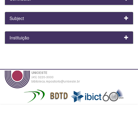
Subject
Instituição
UNIOESTE
(45) 3220-3000
biblioteca.repositorio@unioeste.br