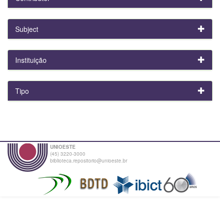
Subject
Instituição
Tipo
UNIOESTE
(45) 3220-3000
biblioteca.repositorio@unioeste.br