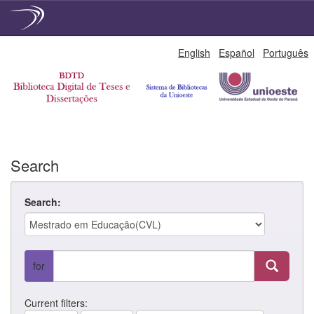
Skip
English
Español
Português
navigation
Search
Search:
for
Current filters: