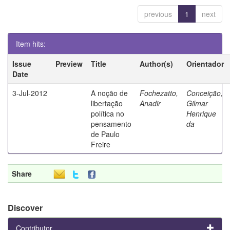
previous
1
next
Item hits:
Issue
Preview
Title
Author(s)
Orientador
Date
3-Jul-2012
A noção de
Fochezatto,
Conceição,
libertação
Anadir
Gilmar
política no
Henrique
pensamento
da
de Paulo
Freire
Share
Discover
Contributor