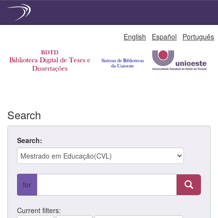
Skip
English
Español
Português
navigation
Search
Search:
for
Current filters: