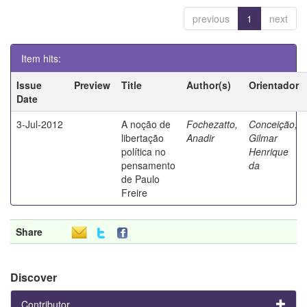
previous
1
next
Item hits:
Issue
Preview
Title
Author(s)
Orientador
Date
3-Jul-2012
A noção de
Fochezatto,
Conceição,
libertação
Anadir
Gilmar
política no
Henrique
pensamento
da
de Paulo
Freire
Share
Discover
Contributor