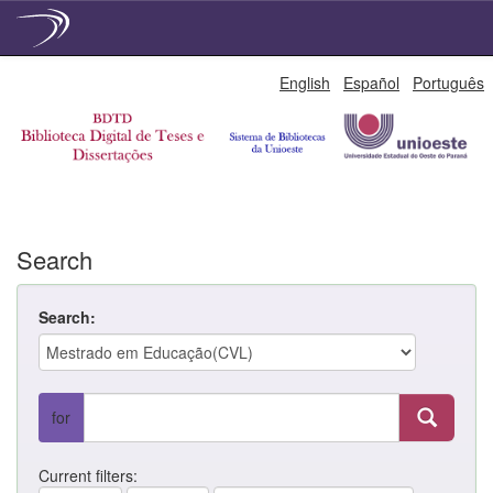
Skip
English
Español
Português
navigation
Search
Search:
for
Current filters: