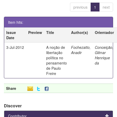
previous
1
next
Item hits:
Issue
Preview
Title
Author(s)
Orientador
Date
3-Jul-2012
A noção de
Fochezatto,
Conceição,
libertação
Anadir
Gilmar
política no
Henrique
pensamento
da
de Paulo
Freire
Share
Discover
Contributor