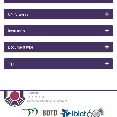
CNPq areas
Instituição
Document type
Tipo
UNIOESTE
(45) 3220-3000
biblioteca.repositorio@unioeste.br