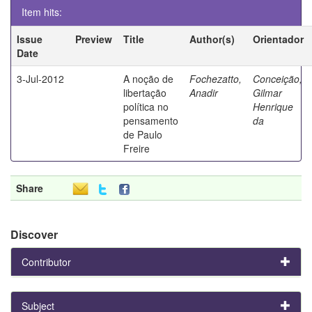
Item hits:
Issue
Preview
Title
Author(s)
Orientador
Date
3-Jul-2012
A noção de
Fochezatto,
Conceição,
libertação
Anadir
Gilmar
política no
Henrique
pensamento
da
de Paulo
Freire
Share
Discover
Contributor
Subject