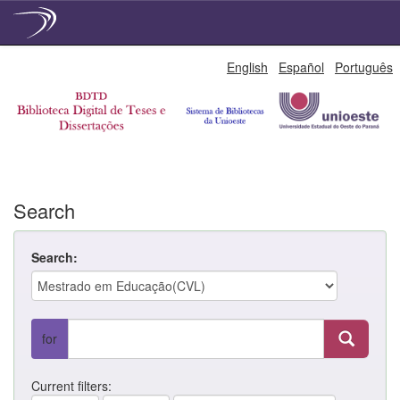
Skip
English
Español
Português
navigation
Search
Search:
for
Current filters: